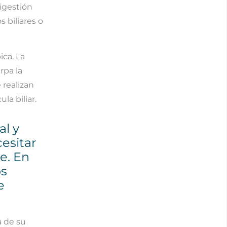
igestión
s biliares o
ica. La
rpa la
 realizan
la biliar.
al y
cesitar
e. En
os
e
a de su