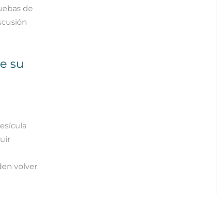
ruebas de
scusión
e su
vesícula
uir
den volver