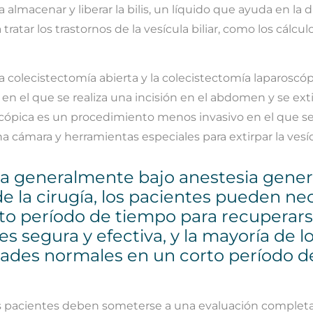
macenar y liberar la bilis, un líquido que ayuda en la d
a tratar los trastornos de la vesícula biliar, como los cálculo
 la colecistectomía abierta y la colecistectomía laparoscóp
n el que se realiza una incisión en el abdomen y se exti
roscópica es un procedimiento menos invasivo en el que se
 cámara y herramientas especiales para extirpar la vesícu
aliza generalmente bajo anestesia gener
e la cirugía, los pacientes pueden ne
to período de tiempo para recuperars
r es segura y efectiva, y la mayoría de l
dades normales en un corto período d
 los pacientes deben someterse a una evaluación complet